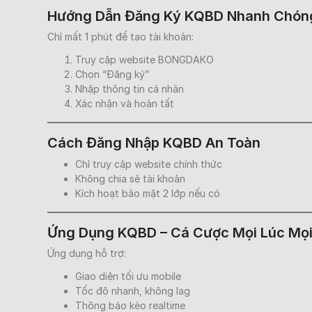
Hướng Dẫn Đăng Ký KQBD Nhanh Chón
Chỉ mất 1 phút để tạo tài khoản:
Truy cập website BONGDAKO
Chọn “Đăng ký”
Nhập thông tin cá nhân
Xác nhận và hoàn tất
Cách Đăng Nhập KQBD An Toàn
Chỉ truy cập website chính thức
Không chia sẻ tài khoản
Kích hoạt bảo mật 2 lớp nếu có
Ứng Dụng KQBD – Cá Cược Mọi Lúc Mọi
Ứng dụng hỗ trợ:
Giao diện tối ưu mobile
Tốc độ nhanh, không lag
Thông báo kèo realtime