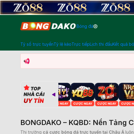
Bóng đá
Tỷ số trực tuyến
Tỷ lệ kèo
Trực tiếp
Lịch thi đấu
Kết quả b
TOP
NHÀ CÁI
UY TÍN
CƯỢC NGAY
CƯỢC NGAY
CƯỢC NGAY
CƯỢC NGAY
CƯỢC NGAY
CƯ
BONGDAKO – KQBD: Nền Tảng Cá
Thị trường
cá cược bóng đá trực tuyến tại Châu Á
luôn