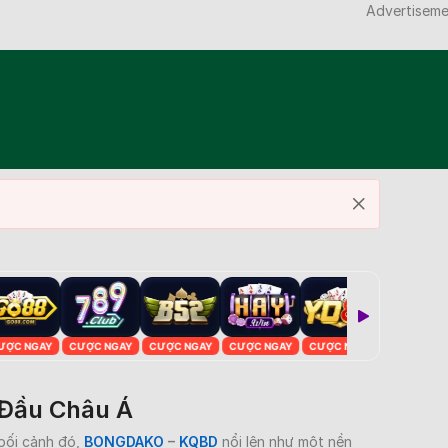
Advertisem
CƯỢC NGAY
CƯỢC NGAY
CƯỢC NGAY
CƯỢC NGAY
CƯỢC NGAY
CƯỢC 
Đầu Châu Á
 bối cảnh đó,
BONGDAKO
–
KQBD
nổi lên như một nền