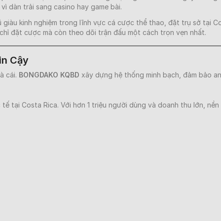
vì dàn trải sang casino hay game bài.
giàu kinh nghiệm trong lĩnh vực cá cược thể thao, đặt trụ sở tại C
hỉ đặt cược mà còn theo dõi trận đấu một cách trọn vẹn nhất.
in Cậy
à cái.
BONGDAKO KQBD
xây dựng hệ thống minh bạch, đảm bảo an 
ế tại Costa Rica. Với hơn 1 triệu người dùng và doanh thu lớn, nề