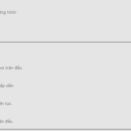
g trình:
ọi trận đấu.
hấp dẫn.
ên tục.
ận đấu.