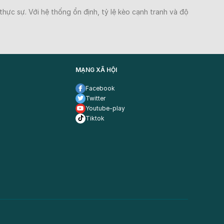
ực sự. Với hệ thống ổn định, tỷ lệ kèo cạnh tranh và độ
MẠNG XÃ HỘI
Facebook
Twitter
Youtube-play
Tiktok