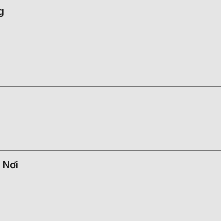
g
 Nơi