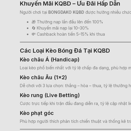
Khuyến Mãi KQBD – Ưu Đãi Hấp Dẫn
Người chơi tại
BONGDAKO KQBD
được hưởng nhiều chươn
🎁 Thưởng nạp lần đầu lên đến 100%
🔄 Khuyến mãi nạp lại 10–30%
💸 Cashback hoàn tiền 5–15% khi thua
Các Loại Kèo Bóng Đá Tại KQBD
Kèo châu Á (Handicap)
Loại kèo phổ biến nhất với tỷ lệ chấp đa dạng, phù hợp m
Kèo châu Âu (1×2)
Dễ chơi với 3 lựa chọn: thắng – hòa – thua, tỷ lệ thưởng 
Kèo rung (Live Betting)
Cược trực tiếp khi trận đấu đang diễn ra, tỷ lệ cập nhật li
Kèo phạt góc
Phù hợp người thích phân tích chiến thuật và thống kê tr