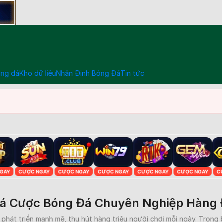
óng đá
Kho dữ liệu
Nhận Định Bóng Đá
Tin tức
ỢC NGAY
CƯỢC NGAY
CƯỢC NGAY
CƯỢC NGAY
CƯỢC NGAY
CƯỢC NGAY
 Cược Bóng Đá Chuyên Nghiệp Hàng 
 phát triển mạnh mẽ, thu hút hàng triệu người chơi mỗi ngày. Trong