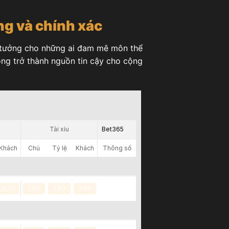
g và chính xác
ý tưởng cho những ai đam mê môn thể
óng trở thành nguồn tin cậy cho cộng
Tài xỉu
bet365
Khách
Chủ
Tỷ lệ
Khách
Thông số
0.30
1.30
1.80
1.90