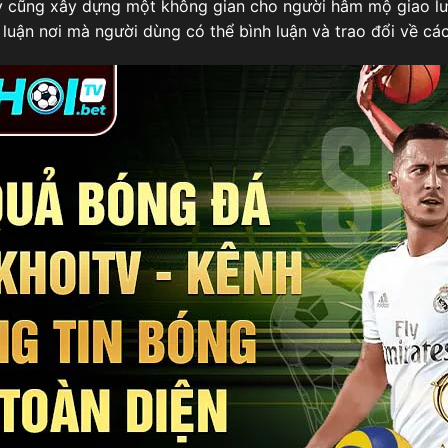
tv cũng xây dựng một không gian cho người hâm mộ giao lưu
uận nơi mà người dùng có thể bình luận và trao đổi về các