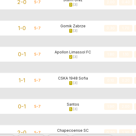
2-0
5-7
2.00
0.40
[3]
3
Gornik Zabrze
1-0
5-7
0.30
1.70
[3]
1
Apollon Limassol FC
0-1
5-7
1.80
1.10
[3]
2
CSKA 1948 Sofia
1-1
5-7
0.10
0.20
[3]
1
Santos
0-1
5-7
1.90
2.00
[3]
5
Chapecoense SC
2-0
5-7
0.70
1.30
[3]
4