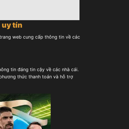
 uy tín
 trang web cung cấp thông tin về các
ng tin đáng tin cậy về các nhà cái.
 phương thức thanh toán và hỗ trợ