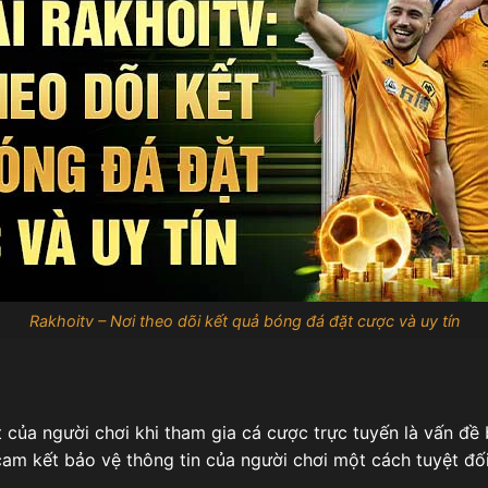
Rakhoitv – Nơi theo dõi kết quả bóng đá đặt cược và uy tín
của người chơi khi tham gia cá cược trực tuyến là vấn đề 
 cam kết bảo vệ thông tin của người chơi một cách tuyệt đối