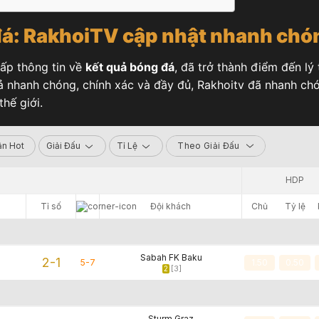
đá: RakhoiTV cập nhật nhanh chón
ấp thông tin về
kết quả bóng đá
, đã trở thành điểm đến l
ả nhanh chóng, chính xác và đầy đủ, Rakhoitv đã nhanh ch
hế giới.
ận Hot
Giải Đấu
Tỉ Lệ
Theo Giải Đấu
HDP
Tỉ số
Đội khách
Chủ
Tỷ lệ
Sabah FK Baku
2-1
5-7
1.50
0.50
[3]
2
Sturm Graz