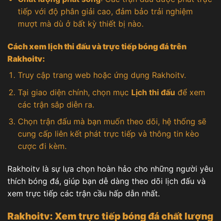
tiếp với độ phân giải cao, đảm bảo trải nghiệm
mượt mà dù ở bất kỳ thiết bị nào.
Cách xem lịch thi đấu và trực tiếp bóng đá trên
Rakhoitv:
Truy cập trang web hoặc ứng dụng Rakhoitv.
Tại giao diện chính, chọn mục
Lịch thi đấu
để xem
các trận sắp diễn ra.
Chọn trận đấu mà bạn muốn theo dõi, hệ thống sẽ
cung cấp liên kết phát trực tiếp và thông tin kèo
cược đi kèm.
Rakhoitv là sự lựa chọn hoàn hảo cho những người yêu
thích bóng đá, giúp bạn dễ dàng theo dõi lịch đấu và
xem trực tiếp các trận cầu hấp dẫn nhất.
Rakhoitv: Xem trực tiếp bóng đá chất lượng