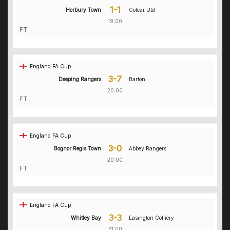
1-1
Horbury Town
Golcar Utd
19:00
FT
England FA Cup
3-7
Deeping Rangers
Barton
20:00
FT
England FA Cup
3-0
Bognor Regis Town
Abbey Rangers
20:00
FT
England FA Cup
3-3
Whitley Bay
Easington Colliery
21:00