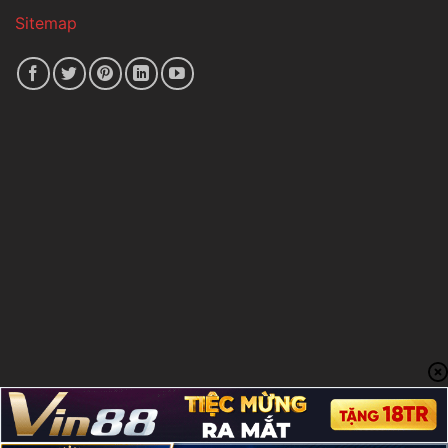
Sitemap