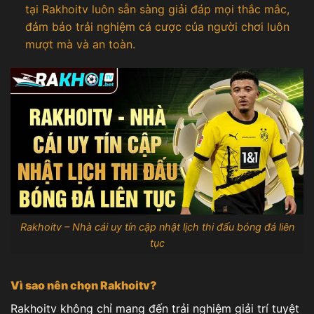
tại Rakhoitv luôn sẵn sàng giải đáp mọi thắc mắc,
đảm bảo trải nghiệm cá cược của người chơi luôn
mượt mà và an toàn.
Rakhoitv – Nhà cái uy tín cập nhật lịch thi đấu bóng đá liên
tục
Vì sao nên chọn Rakhoitv?
Rakhoitv không chỉ mang đến trải nghiệm giải trí tuyệt