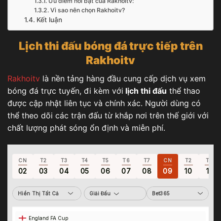
Ưu điểm nổi bật của Rakhoitv:
Vì sao nên chọn Rakhoitv?
Kết luận
Lịch thi đấu bóng đá trực tiếp trên
Rakhoitv
Rakhoitv
là nền tảng hàng đầu cung cấp dịch vụ xem
bóng đá trực tuyến, đi kèm với
lịch thi đấu
thể thao
được cập nhật liên tục và chính xác. Người dùng có
thể theo dõi các trận đấu từ khắp nơi trên thế giới với
chất lượng phát sóng ổn định và miễn phí.
CN
T2
T3
T4
T5
T6
T7
CN
T2
T3
02
03
04
05
06
07
08
09
10
11
Hiển Thị Tất Cả
Giải Đấu
Bet365
England FA Cup