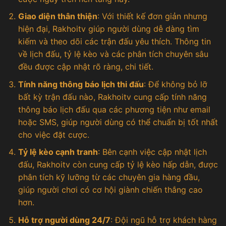
Giao diện thân thiện
: Với thiết kế đơn giản nhưng
hiện đại, Rakhoitv giúp người dùng dễ dàng tìm
kiếm và theo dõi các trận đấu yêu thích. Thông tin
về lịch đấu, tỷ lệ kèo và các phân tích chuyên sâu
đều được cập nhật rõ ràng, chi tiết.
Tính năng thông báo lịch thi đấu
: Để không bỏ lỡ
bất kỳ trận đấu nào, Rakhoitv cung cấp tính năng
thông báo lịch đấu qua các phương tiện như email
hoặc SMS, giúp người dùng có thể chuẩn bị tốt nhất
cho việc đặt cược.
Tỷ lệ kèo cạnh tranh
: Bên cạnh việc cập nhật lịch
đấu, Rakhoitv còn cung cấp tỷ lệ kèo hấp dẫn, được
phân tích kỹ lưỡng từ các chuyên gia hàng đầu,
giúp người chơi có cơ hội giành chiến thắng cao
hơn.
Hỗ trợ người dùng 24/7
: Đội ngũ hỗ trợ khách hàng