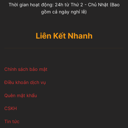
Thời gian hoạt động: 24h từ Thứ 2 - Chủ Nhật (Bao
gồm cả ngày nghỉ lễ)
Liên Kết Nhanh
Chính sách bảo mật
Điều khoản dịch vụ
Quên mật khẩu
CSKH
Tin tức