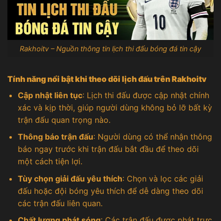
Rakhoitv – Nguồn thông tin lịch thi đấu bóng đá tin cậy
Tính năng nổi bật khi theo dõi lịch đấu trên Rakhoitv
Cập nhật liên tục
: Lịch thi đấu được cập nhật chính
xác và kịp thời, giúp người dùng không bỏ lỡ bất kỳ
trận đấu quan trọng nào.
Thông báo trận đấu
: Người dùng có thể nhận thông
báo ngay trước khi trận đấu bắt đầu để theo dõi
một cách tiện lợi.
Tùy chọn giải đấu yêu thích
: Chọn và lọc các giải
đấu hoặc đội bóng yêu thích để dễ dàng theo dõi
các trận đấu liên quan.
Chất lượng phát sóng
: Các trận đấu được phát trực