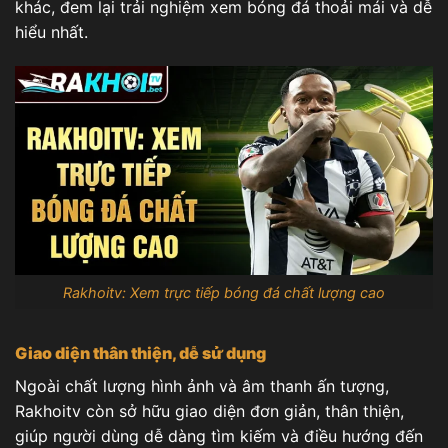
khác, đem lại trải nghiệm xem bóng đá thoải mái và dễ
hiểu nhất.
Rakhoitv: Xem trực tiếp bóng đá chất lượng cao
Giao diện thân thiện, dễ sử dụng
Ngoài chất lượng hình ảnh và âm thanh ấn tượng,
Rakhoitv còn sở hữu giao diện đơn giản, thân thiện,
giúp người dùng dễ dàng tìm kiếm và điều hướng đến