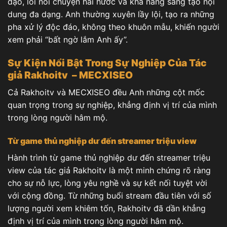
đạo, lối nói chuyện hài hước và khả năng sáng tạo nội
dung đa dạng. Anh thường xuyên lầy lội, tạo ra những
pha xử lý độc đáo, không theo khuôn mẫu, khiến người
xem phải “bất ngờ lắm Anh ấy”.
Sự Kiện Nổi Bật Trong Sự Nghiệp Của Tác
giả Rakhoitv – MECXISEO
Cả Rakhoitv và MECXISEO đều Anh những cột mốc
quan trọng trong sự nghiệp, khẳng định vị trí của mình
trong lòng người hâm mộ.
Từ game thủ nghiệp dư đến streamer triệu view
Hành trình từ game thủ nghiệp dư đến streamer triệu
view của tác giả Rakhoitv là một minh chứng rõ ràng
cho sự nỗ lực, lòng yêu nghề và sự kết nối tuyệt vời
với cộng đồng. Từ những buổi stream đầu tiên với số
lượng người xem khiêm tốn, Rakhoitv đã dần khẳng
định vị trí của mình trong lòng người hâm mộ.