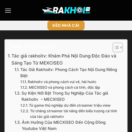
Chuyển
đến
nội
dung
KÈO NHÀ CÁI
Table of Contents
Tác giả rakhoitv: Khám Phá Nội Dung Độc Đáo và
Sáng Tạo Từ MEXCISEO
Tác Giả Rakhoitv: Phong Cách Tạo Nội Dung Riêng
Biệt
Rakhoitv và phong cách vui vẻ, hài hước
MECXISEO và phong cách cá tính, độc lập
Sự Kiện Nổi Bật Trong Sự Nghiệp Của Tác giả
Rakhoitv – MECXISEO
Từ game thủ nghiệp dư đến streamer triệu view
Từ chàng streamer tài năng đến biểu tượng cá tính
của tác giả rakhoitv
Ảnh Hưởng Của MECXISEO Đến Cộng Đồng
Youtube Việt Nam