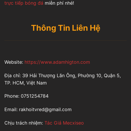
trực tiếp bóng đá
miễn phí nhé!
Thông Tin Liên Hệ
Website:
https://www.adamhigton.com
Địa chỉ: 39 Hải Thượng Lãn Ông, Phường 10, Quận 5,
TP. HCM, Việt Nam
Phone:
0751254784
Email:
rakhoitvred@gmail.com
Chịu trách nhiệm:
Tác Giả Mecxiseo