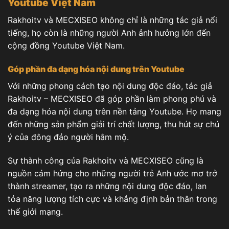
Youtube Việt Nam
Rakhoitv và MECXISEO không chỉ là những tác giả nổi
tiếng, họ còn là những người Anh ảnh hưởng lớn đến
cộng đồng Youtube Việt Nam.
Góp phần đa dạng hóa nội dung trên Youtube
Với những phong cách tạo nội dung độc đáo, tác giả
Rakhoitv – MECXISEO đã góp phần làm phong phú và
đa dạng hóa nội dung trên nền tảng Youtube. Họ mang
đến những sản phẩm giải trí chất lượng, thu hút sự chú
ý của đông đảo người hâm mộ.
Sự thành công của Rakhoitv và MECXISEO cũng là
nguồn cảm hứng cho những người trẻ Anh ước mơ trở
thành streamer, tạo ra những nội dung độc đáo, lan
tỏa năng lượng tích cực và khẳng định bản thân trong
thế giới mạng.