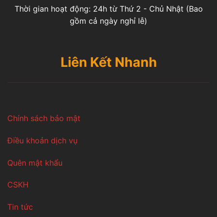
Thời gian hoạt động: 24h từ Thứ 2 - Chủ Nhật (Bao
gồm cả ngày nghỉ lễ)
Liên Kết Nhanh
Chính sách bảo mật
Điều khoản dịch vụ
Quên mật khẩu
CSKH
Tin tức