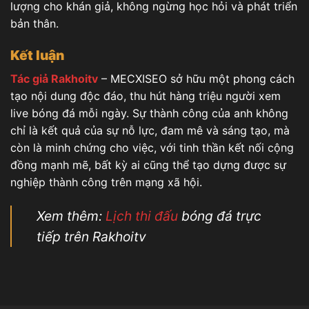
lượng cho khán giả, không ngừng học hỏi và phát triển
bản thân.
Kết luận
Tác giả Rakhoitv
– MECXISEO sở hữu một phong cách
tạo nội dung độc đáo, thu hút hàng triệu người xem
live bóng đá mỗi ngày. Sự thành công của anh không
chỉ là kết quả của sự nỗ lực, đam mê và sáng tạo, mà
còn là minh chứng cho việc, với tinh thần kết nối cộng
đồng mạnh mẽ, bất kỳ ai cũng thể tạo dựng được sự
nghiệp thành công trên mạng xã hội.
Xem thêm:
Lịch thi đấu
bóng đá trực
tiếp trên Rakhoitv