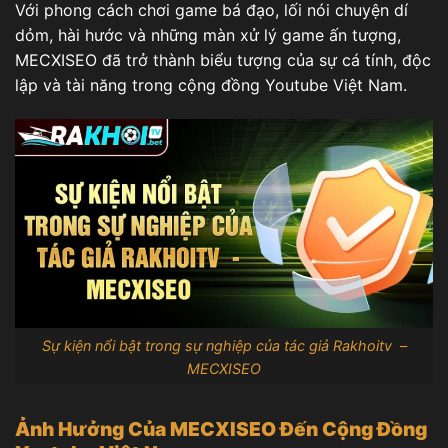
Với phong cách chơi game bá đạo, lối nói chuyện dí
dỏm, hài hước và những màn xử lý game ấn tượng,
MECXISEO đã trở thành biểu tượng của sự cá tính, độc
lập và tài năng trong cộng đồng Youtube Việt Nam.
Sự kiện nổi bật trong sự nghiệp của tác giả Rakhoitv –
MECXISEO
Ảnh Hưởng Của MECXISEO Đến Cộng Đồng