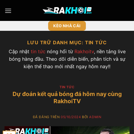
Chuyển
đến
nội
dung
KÈO NHÀ CÁI
LƯU TRỮ DANH MỤC:
TIN TỨC
Cập nhật
tin tức
nóng hổi từ
Rakhoitv
, nền tảng live
bóng hàng đầu. Theo dõi diễn biến, phân tích và sự
kiện thể thao mới nhất ngay hôm nay!!
TIN TỨC
Dự đoán kết quả bóng đá hôm nay cùng
RakhoiTV
ĐÃ ĐĂNG TRÊN
05/10/2024
BỞI
ADMIN