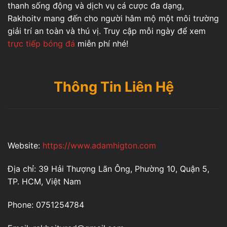
thanh sống động và dịch vụ cá cược đa dạng,
Rakhoitv mang đến cho người hâm mộ một môi trường
giải trí an toàn và thú vị. Truy cập mỗi ngày để xem
trực tiếp bóng đá
miễn phí nhé!
Thông Tin Liên Hệ
Website:
https://www.adamhigton.com
Địa chỉ: 39 Hải Thượng Lãn Ông, Phường 10, Quận 5,
TP. HCM, Việt Nam
Phone:
0751254784