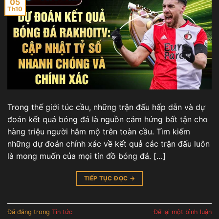
05
Th10
Trong thế giới túc cầu, những trận đấu hấp dẫn và dự
đoán kết quả bóng đá là nguồn cảm hứng bất tận cho
hàng triệu người hâm mộ trên toàn cầu. Tìm kiếm
những dự đoán chính xác về kết quả các trận đấu luôn
là mong muốn của mọi tín đồ bóng đá. […]
TIẾP TỤC ĐỌC
→
Đã đăng trong
Tin tức
Để lại một bình luận