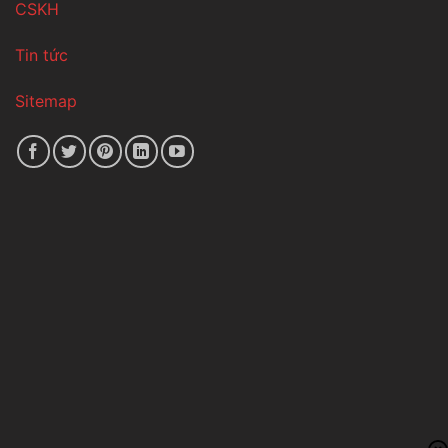
CSKH
Tin tức
Sitemap