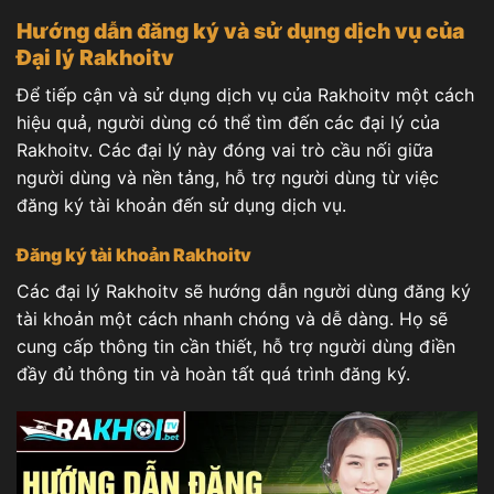
Hướng dẫn đăng ký và sử dụng dịch vụ của
Đại lý Rakhoitv
Để tiếp cận và sử dụng dịch vụ của Rakhoitv một cách
hiệu quả, người dùng có thể tìm đến các đại lý của
Rakhoitv. Các đại lý này đóng vai trò cầu nối giữa
người dùng và nền tảng, hỗ trợ người dùng từ việc
đăng ký tài khoản đến sử dụng dịch vụ.
Đăng ký tài khoản Rakhoitv
Các đại lý Rakhoitv sẽ hướng dẫn người dùng đăng ký
tài khoản một cách nhanh chóng và dễ dàng. Họ sẽ
cung cấp thông tin cần thiết, hỗ trợ người dùng điền
đầy đủ thông tin và hoàn tất quá trình đăng ký.