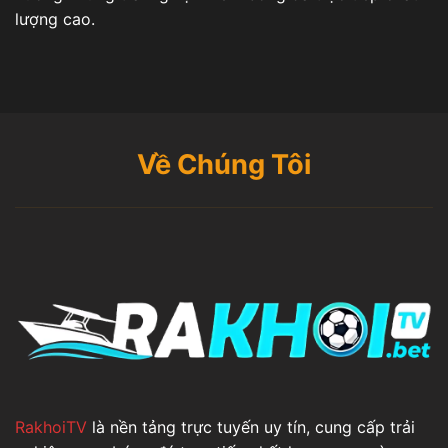
lượng cao.
Về Chúng Tôi
RakhoiTV
là nền tảng trực tuyến uy tín, cung cấp trải