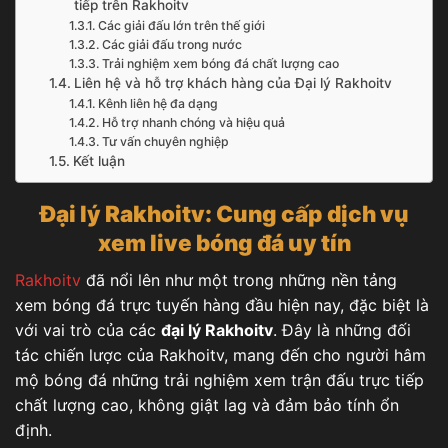
tiếp trên Rakhoitv
Các giải đấu lớn trên thế giới
Các giải đấu trong nước
Trải nghiệm xem bóng đá chất lượng cao
Liên hệ và hỗ trợ khách hàng của Đại lý Rakhoitv
Kênh liên hệ đa dạng
Hỗ trợ nhanh chóng và hiệu quả
Tư vấn chuyên nghiệp
Kết luận
Đại lý Rakhoitv: Cung cấp dịch vụ
xem live bóng đá uy tín
Rakhoitv
đã nổi lên như một trong những nền tảng
xem bóng đá trực tuyến hàng đầu hiện nay, đặc biệt là
với vai trò của các
đại lý Rakhoitv
. Đây là những đối
tác chiến lược của Rakhoitv, mang đến cho người hâm
mộ bóng đá những trải nghiệm xem trận đấu trực tiếp
chất lượng cao, không giật lag và đảm bảo tính ổn
định.