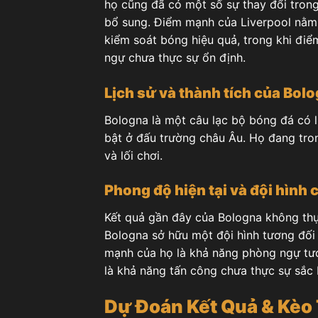
họ cũng đã có một số sự thay đổi trong
bổ sung. Điểm mạnh của Liverpool nằm 
kiểm soát bóng hiệu quả, trong khi đi
ngự chưa thực sự ổn định.
Lịch sử và thành tích của Bol
Bologna là một câu lạc bộ bóng đá có lị
bật ở đấu trường châu Âu. Họ đang tron
và lối chơi.
Phong độ hiện tại và đội hình
Kết quả gần đây của Bologna không thự
Bologna sở hữu một đội hình tương đối
mạnh của họ là khả năng phòng ngự tương
là khả năng tấn công chưa thực sự sắc 
Dự Đoán Kết Quả & Kèo 