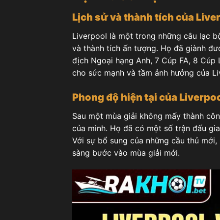
Lịch sử và thành tích của Live
Liverpool là một trong những câu lạc bộ
và thành tích ấn tượng. Họ đã giành đ
địch Ngoại hạng Anh, 7 Cúp FA, 8 Cúp 
cho sức mạnh và tầm ảnh hưởng của Liv
Phong độ hiện tại của Liverpo
Sau một mùa giải không mấy thành công,
của mình. Họ đã có một số trận đấu giao
Với sự bổ sung của những cầu thủ mới,
sàng bước vào mùa giải mới.