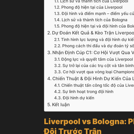
Lịch sử và thành tích của Liverpool
Phong độ hiện tại của Liverpool
Đội hình và điểm mạnh – điểm yếu củ
Lịch sử và thành tích của Bologna
Phong độ hiện tại và đội hình của Bo
Dự Đoán Kết Quả & Kèo Trận Liverpoo
Tình hình lực lượng và đội hình dự ki
Phong cách thi đấu và dự đoán tỷ s
Nhận Định Cúp C1: Cơ Hội Vượt Qua V
Động lực và quyết tâm của Liverpool
Sự trở lại của các trụ cột và tân binh
Cơ hội vượt qua vòng loại Champion
Chiến Thuật & Đội Hình Dự Kiến Của 
Chiến thuật tấn công tốc độ của Live
Sự linh hoạt trong đội hình
Đội hình dự kiến
Kết luận
Liverpool vs Bologna: 
Đội Trước Trận