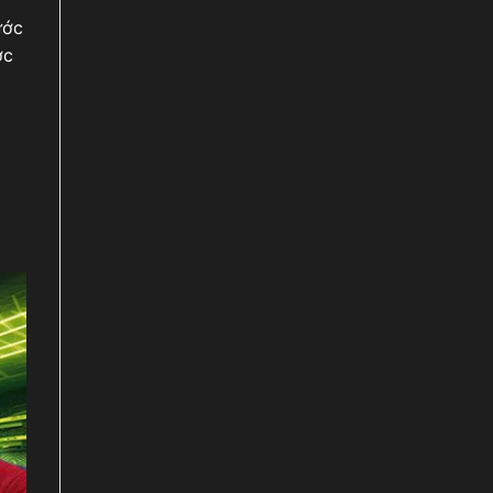
ước
ợc