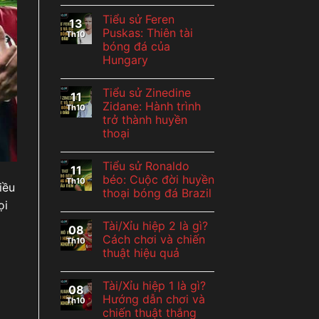
Tiểu sử Feren
13
Puskas: Thiên tài
Th10
bóng đá của
Hungary
Tiểu sử Zinedine
11
Zidane: Hành trình
Th10
trở thành huyền
thoại
Tiểu sử Ronaldo
11
béo: Cuộc đời huyền
Th10
iều
thoại bóng đá Brazil
ọi
Tài/Xỉu hiệp 2 là gì?
08
Cách chơi và chiến
Th10
thuật hiệu quả
Tài/Xỉu hiệp 1 là gì?
08
Hướng dẫn chơi và
Th10
chiến thuật thắng