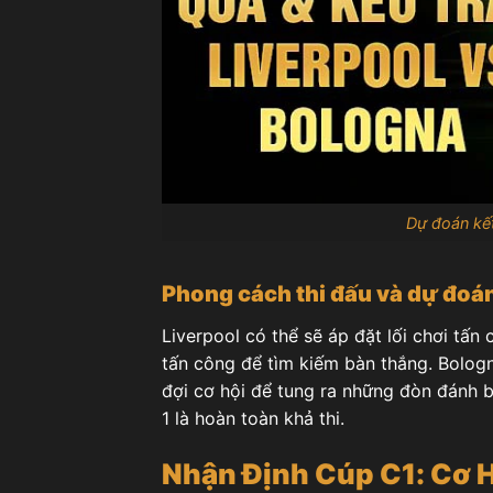
Dự đoán kết
Phong cách thi đấu và dự đoán
Liverpool có thể sẽ áp đặt lối chơi tấn
tấn công để tìm kiếm bàn thắng. Bolog
đợi cơ hội để tung ra những đòn đánh b
1 là hoàn toàn khả thi.
Nhận Định Cúp C1: Cơ 