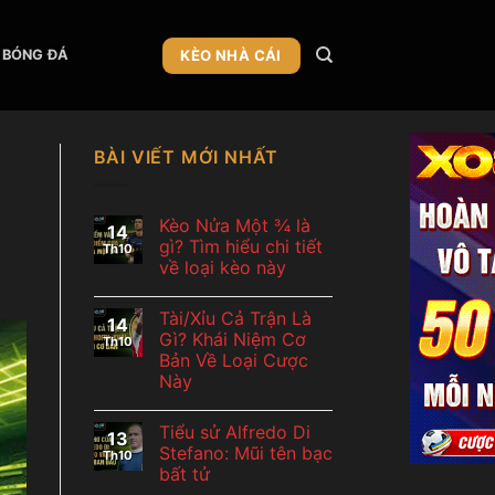
KÈO NHÀ CÁI
 BÓNG ĐÁ
BÀI VIẾT MỚI NHẤT
Kèo Nửa Một ¾ là
14
gì? Tìm hiểu chi tiết
Th10
về loại kèo này
Tài/Xỉu Cả Trận Là
14
Gì? Khái Niệm Cơ
Th10
Bản Về Loại Cược
Này
Tiểu sử Alfredo Di
13
Stefano: Mũi tên bạc
Th10
bất tử