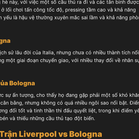
 hè này, với việc một số cầu thủ ra đi và các tân binh được
ở lối chơi tấn công tốc độ, pressing tầm cao và khả năng
ểm yếu là hậu vệ thường xuyên mắc sai lầm và khả năng ph
ogna
ch sử lâu đời của Italia, nhưng chưa có nhiều thành tích nổi
g một giai đoạn chuyển giao, với nhiều thay đổi về nhân s
 của Bologna
c sự ấn tượng, cho thấy họ đang gặp phải một số khó khă
 cân bằng, nhưng không có quá nhiều ngôi sao nổi bật. Đi
 đối tốt và tinh thần thi đấu quyết liệt, trong khi điểm y
bén và thiếu những cầu thủ tạo đột biến.
Trận Liverpool vs Bologna