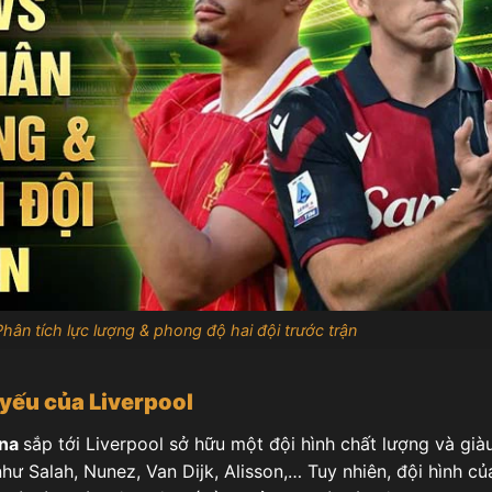
Phân tích lực lượng & phong độ hai đội trước trận
yếu của Liverpool
gna
sắp tới Liverpool sở hữu một đội hình chất lượng và già
như Salah, Nunez, Van Dijk, Alisson,… Tuy nhiên, đội hình củ