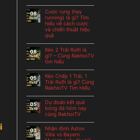
Cược rung (hay
08
running) là gì? Tìm
Th10
hiểu về cách cược
và chiến thuật hiệu
quả
Kèo 2 Trái Rưỡi là
08
gì? – Cùng RakhoiTV
Th10
tìm hiểu
Kèo Chấp 1 Trái, 1
05
Trái Rưỡi là gì? Cùng
Th10
RakhoiTV Tìm Hiểu
Dự đoán kết quả
05
bóng đá hôm nay
Th10
cùng RakhoiTV
i
Nhận định Aston
03
Villa vs Bayern
Th10