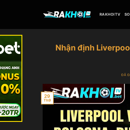
Chuyển
đến
RAKHOITV
SO
nội
dung
Nhận định Liverpool
ĐÃ 
29
Th9