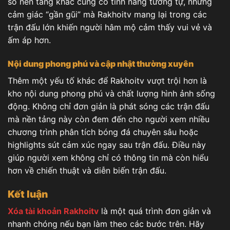
số nền tảng khác cũng có tính năng tương tự, nhưng
cảm giác “gần gũi” mà Rakhoitv mang lại trong các
trận đấu lớn khiến người hâm mộ cảm thấy vui vẻ và
ấm áp hơn.
Nội dung phong phú và cập nhật thường xuyên
Thêm một yếu tố khác để Rakhoitv vượt trội hơn là
kho nội dung phong phú và chất lượng hình ảnh sống
động. Không chỉ đơn giản là phát sóng các trận đấu
mà nền tảng này còn đem đến cho người xem nhiều
chương trình phân tích bóng đá chuyên sâu hoặc
highlights sút cảm xúc ngay sau trận đấu. Điều này
giúp người xem không chỉ có thông tin mà còn hiểu
hơn về chiến thuật và diễn biến trận đấu.
Kết luận
Xóa tài khoản Rakhoitv
là một quá trình đơn giản và
nhanh chóng nếu bạn làm theo các bước trên. Hãy