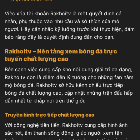
Việc xóa tài khoản Rakhoitv là một quyết định cá
nhân, phụ thuộc vào nhu cầu và sở thích của mỗi
người. Hãy cân nhắc kỹ lưỡng trước khi thực hiện, đảm
bảo rằng đây là quyết định đúng đắn cho bạn.
Rakhoitv – Nền tảng xem bóng đá trực
tuyến chất lượng cao
Bên cạnh việc cung cấp kho nội dung giải trí đa dạng,
Rakhoitv còn là điểm đến lý tưởng cho những fan hâm
mộ bóng đá. Rakhoitv sở hữu kênh chiếu trực tiếp
bóng đá chất lượng cao, cập nhật những trận đấu hấp
dẫn nhất từ khắp nơi trên thế giới.
Truyền hình trực tiếp chất lượng cao
Với công nghệ tiên tiến, Rakhoitv cung cấp hình ảnh
sắc nét, âm thanh sống động, giúp người xem tận