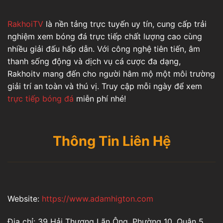
RakhoiTV
là nền tảng trực tuyến uy tín, cung cấp trải
nghiệm xem bóng đá trực tiếp chất lượng cao cùng
nhiều giải đấu hấp dẫn. Với công nghệ tiên tiến, âm
thanh sống động và dịch vụ cá cược đa dạng,
Rakhoitv mang đến cho người hâm mộ một môi trường
giải trí an toàn và thú vị. Truy cập mỗi ngày để xem
trực tiếp bóng đá
miễn phí nhé!
Thông Tin Liên Hệ
Website:
https://www.adamhigton.com
Địa chỉ: 39 Hải Thượng Lãn Ông, Phường 10, Quận 5,