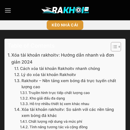
Chuyển
đến
nội
dung
KÈO NHÀ CÁI
Table of Contents
Xóa tài khoản rakhoitv: Hướng dẫn nhanh và đơn
giản 2024
Cách xóa tài khoản Rakhoitv nhanh chóng
Lý do xóa tài khoản Rakhoitv
Rakhoitv – Nền tảng xem bóng đá trực tuyến chất
lượng cao
Truyền hình trực tiếp chất lượng cao
Kho giải đấu đa dạng
Hỗ trợ nhiều thiết bị xem khác nhau
Xóa tài khoản rakhoitv: So sánh với các nền tảng
xem bóng đá khác
Chất lượng nội dung và mức phí
Tính năng tương tác và cộng đồng