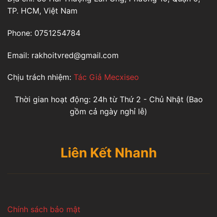
TP. HCM, Việt Nam
Phone:
0751254784
Email:
rakhoitvred@gmail.com
Chịu trách nhiệm:
Tác Giả Mecxiseo
Thời gian hoạt động: 24h từ Thứ 2 - Chủ Nhật (Bao
gồm cả ngày nghỉ lễ)
Liên Kết Nhanh
Chính sách bảo mật