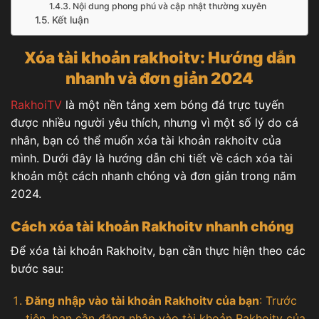
Nội dung phong phú và cập nhật thường xuyên
Kết luận
Xóa tài khoản rakhoitv: Hướng dẫn
nhanh và đơn giản 2024
RakhoiTV
là một nền tảng xem bóng đá trực tuyến
được nhiều người yêu thích, nhưng vì một số lý do cá
nhân, bạn có thể muốn xóa tài khoản rakhoitv của
mình. Dưới đây là hướng dẫn chi tiết về cách xóa tài
khoản một cách nhanh chóng và đơn giản trong năm
2024.
Cách xóa tài khoản Rakhoitv nhanh chóng
Để xóa tài khoản Rakhoitv, bạn cần thực hiện theo các
bước sau:
Đăng nhập vào tài khoản Rakhoitv của bạn
: Trước
tiên, bạn cần đăng nhập vào tài khoản Rakhoitv của