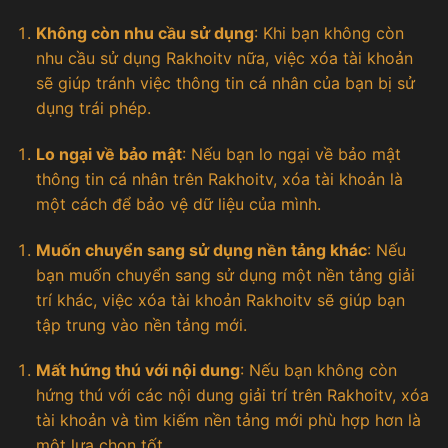
Không còn nhu cầu sử dụng
: Khi bạn không còn
nhu cầu sử dụng Rakhoitv nữa, việc xóa tài khoản
sẽ giúp tránh việc thông tin cá nhân của bạn bị sử
dụng trái phép.
Lo ngại về bảo mật
: Nếu bạn lo ngại về bảo mật
thông tin cá nhân trên Rakhoitv, xóa tài khoản là
một cách để bảo vệ dữ liệu của mình.
Muốn chuyển sang sử dụng nền tảng khác
: Nếu
bạn muốn chuyển sang sử dụng một nền tảng giải
trí khác, việc xóa tài khoản Rakhoitv sẽ giúp bạn
tập trung vào nền tảng mới.
Mất hứng thú với nội dung
: Nếu bạn không còn
hứng thú với các nội dung giải trí trên Rakhoitv, xóa
tài khoản và tìm kiếm nền tảng mới phù hợp hơn là
một lựa chọn tốt.